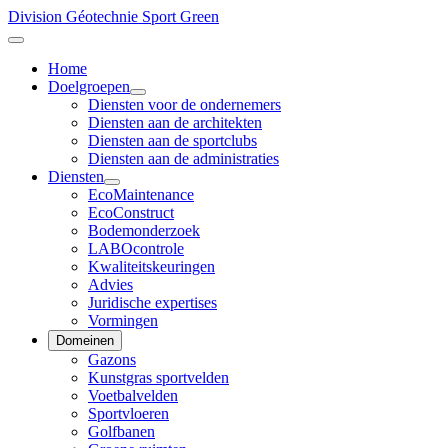
Division Géotechnie Sport Green
Home
Doelgroepen
Diensten voor de ondernemers
Diensten aan de architekten
Diensten aan de sportclubs
Diensten aan de administraties
Diensten
EcoMaintenance
EcoConstruct
Bodemonderzoek
LABOcontrole
Kwaliteitskeuringen
Advies
Juridische expertises
Vormingen
Domeinen
Gazons
Kunstgras sportvelden
Voetbalvelden
Sportvloeren
Golfbanen