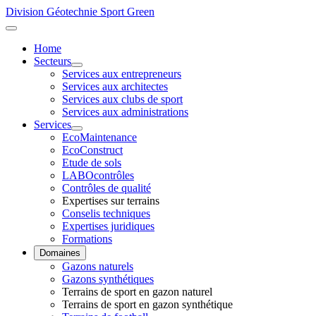
Division Géotechnie Sport Green
Home
Secteurs
Services aux entrepreneurs
Services aux architectes
Services aux clubs de sport
Services aux administrations
Services
EcoMaintenance
EcoConstruct
Etude de sols
LABOcontrôles
Contrôles de qualité
Expertises sur terrains
Conselis techniques
Expertises juridiques
Formations
Domaines
Gazons naturels
Gazons synthétiques
Terrains de sport en gazon naturel
Terrains de sport en gazon synthétique